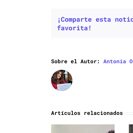
¡Comparte esta noti
favorita!
Sobre el Autor:
Antonia O
esde el agro
Artículos relacionados
hacia la
tecnología:
UDD asume