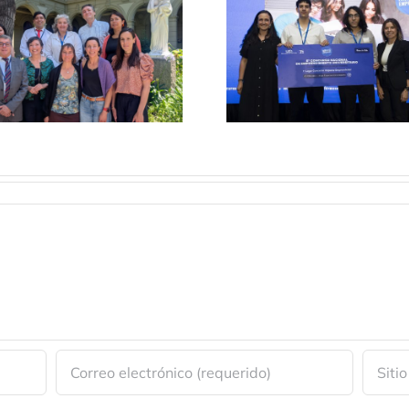
Corona
Unidad
Ganador de
Destacada
Impacto
Ecosiste
Emprendedor
E+i 202
UDD 2025