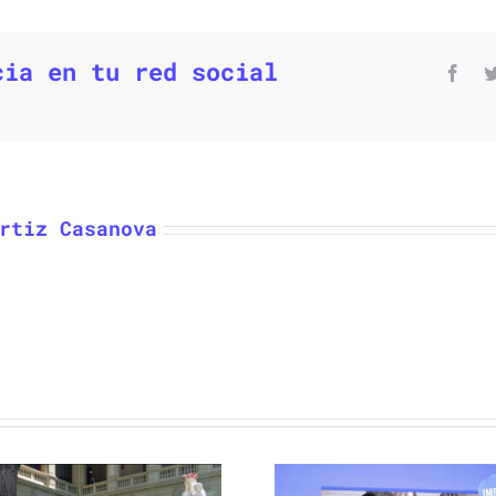
cia en tu red social
rtiz Casanova
BioRoute se
RealiTec 