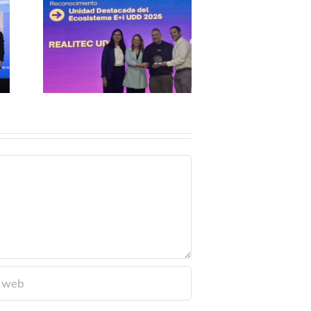
 del
ma
5