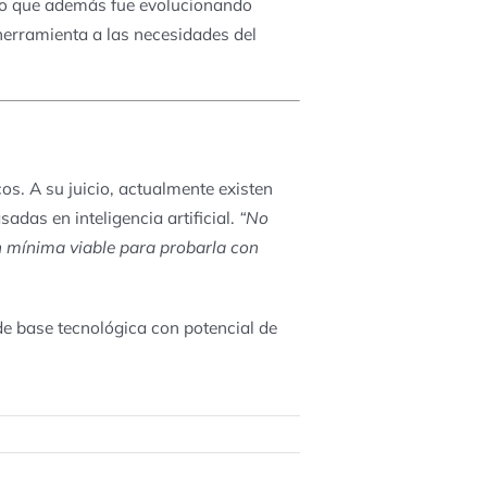
ino que además fue evolucionando
 herramienta a las
necesidades del
cos
. A su juicio, actualmente existen
das en inteligencia artificial.
“No
ón mínima viable para probarla con
e base tecnológica
con potencial de